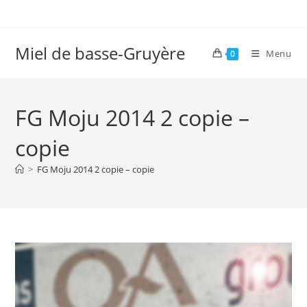
Skip
to
content
Miel de basse-Gruyère
Menu
0
FG Moju 2014 2 copie –
copie
>
FG Moju 2014 2 copie – copie